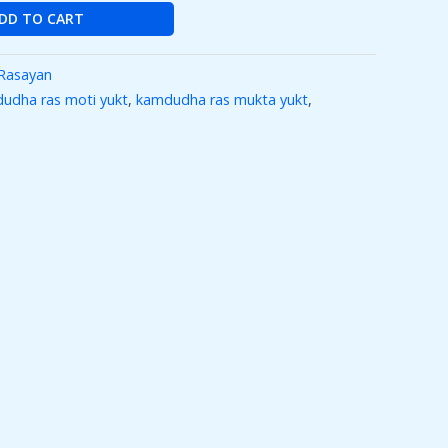
DD TO CART
Rasayan
udha ras moti yukt
,
kamdudha ras mukta yukt
,