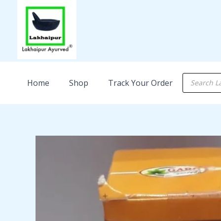
Skip
to
content
Products
Home
Shop
Track Your Order
search