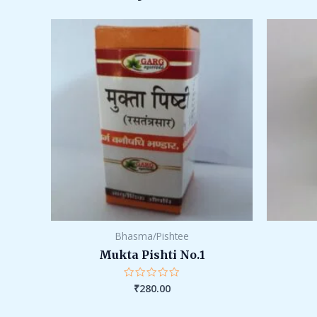
Bhasma/Pishtee
Mukta Pishti No.1
₹
280.00
Rated
0
out
of