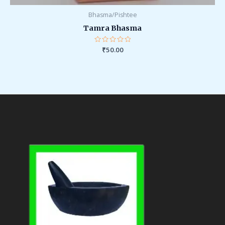
Bhasma/Pishtee
Tamra Bhasma
Rated
₹
50.00
0
out
of
5