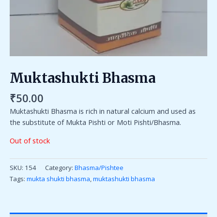
Muktashukti Bhasma
₹
50.00
Muktashukti Bhasma is rich in natural calcium and used as
the substitute of Mukta Pishti or Moti Pishti/Bhasma.
Out of stock
SKU:
154
Category:
Bhasma/Pishtee
Tags:
mukta shukti bhasma
,
muktashukti bhasma