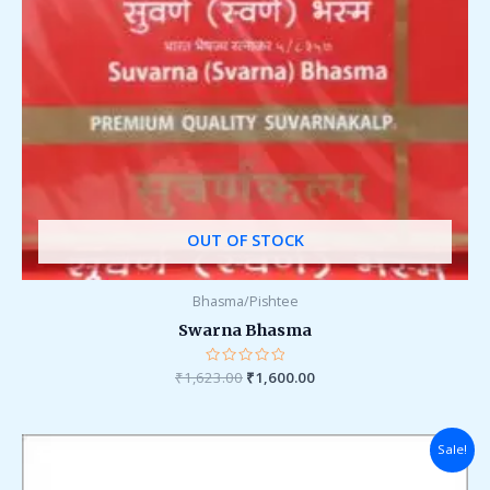
OUT OF STOCK
Bhasma/Pishtee
Swarna Bhasma
₹
1,623.00
Rated
₹
1,600.00
0
out
of
5
Original
Current
Sale!
price
price
was:
is: