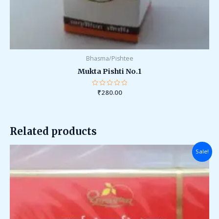
Bhasma/Pishtee
Mukta Pishti No.1
Rated
₹
280.00
0
out
of
5
Related products
Original
Current
Sale!
price
price
was:
is:
₹1,623.00.
₹1,600.00.