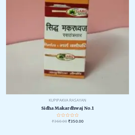
KUPIPAKVA RASAYAN
Sidha Makardhwaj No.1
₹
360.00
Rated
₹
350.00
0
out
of
5