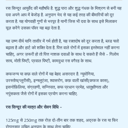
रस सिन्दूर आयुर्वेद की महौषधि है. शुद्ध पारा और शुद्ध गंधक के मिश्रण से बनी यह
दवा अपने आप में बेजोड़ है. अनुपान भेद से यह कई तरह की बीमारियों को दूर
करता है. यह योगवाही गुणों से भरपूर है यानी जिस भी दवा के साथ इसे मिलाकर
यूज़ करेंगे उसका पॉवर यह बढ़ा देता है.
यह उष्ण वीर्य यानि तासीर में गर्म होती है, यह रक्तदोष को दूर करता है, ब्लड फ्लो
बढ़ाता है और हार्ट को शक्ति देता है. पित्त वाले रोगों में इसका इस्तेमाल नहीं करना
चाहिए, अगर ज़रूरी हो तो पित्त नाशक दवाओं के साथ दे सकते हैं जैसे – गिलोय
सत्व, मोती पिष्टी, प्रवाल पिष्टी, कामदुधा रस वगैरह के साथ.
कफजन्य या कफ़ वाले रोगों में यह बेहद असरदार है. न्युमोनिया,
उरस्तोय(प्लुरीसी), इन्फ्लुएंजा, श्वासरोग, कफ़ वाली खांसी(कफज कास),
इसनोफ़िलिया, संग्रहणी, सन्निपात, कफ प्रधान प्रमेह, धातुक्षीणता और
नपुंसकता जैसे रोगों में इसका प्रयोग करना चाहिए.
रस सिन्दूर की मात्रा और सेवन विधि –
125mg से 250mg तक रोज़ दो-तीन बार तक शहद, अद्रक के रस या फिर
रोगानुसार उचित अनुपान के साथ लेना चाहिए.