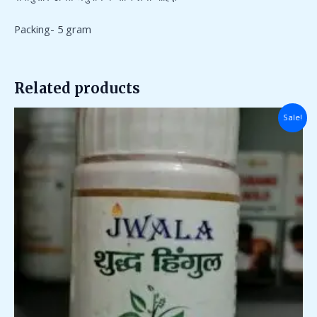
Packing- 5 gram
Related products
Original
Current
Sale!
price
price
was:
is:
₹453.00.
₹450.00.