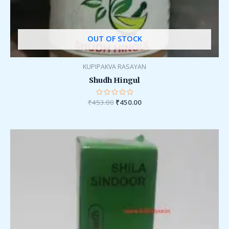
OUT OF STOCK
KUPIPAKVA RASAYAN
Shudh Hingul
₹
453.00
Rated
₹
450.00
0
out
of
5