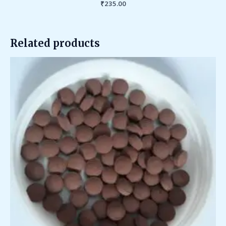
Rated
₹
235.00
0
out
of
5
Related products