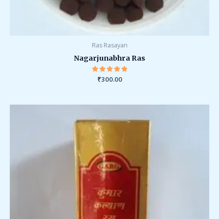
Ras Rasayan
Nagarjunabhra Ras
₹
Rated
300.00
5.00
out of 5