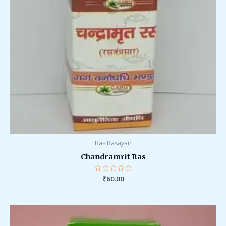
Ras Rasayan
Chandramrit Ras
Rated
₹
60.00
0
out
of
5