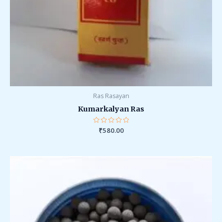
Ras Rasayan
Kumarkalyan Ras
Rated
₹
580.00
0
out
of
5