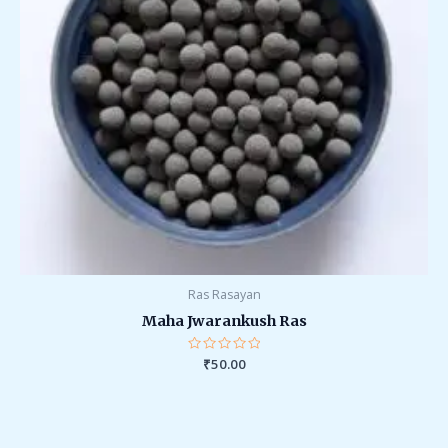
Ras Rasayan
Maha Jwarankush Ras
Rated
₹
50.00
0
out
of
5