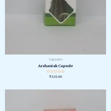
Capsules
Arshantak Capsule
Rated
₹
220.00
0
out
of
5