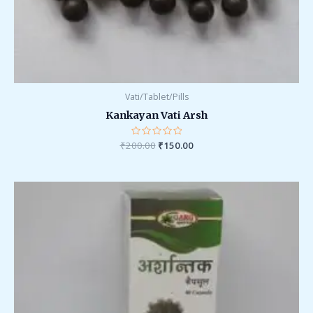
Vati/Tablet/Pills
Kankayan Vati Arsh
₹
200.00
Rated
₹
150.00
0
out
of
5