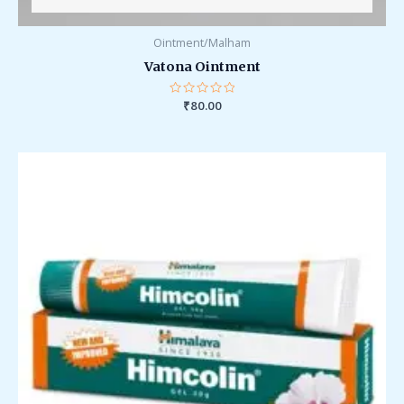
Ointment/Malham
Vatona Ointment
Rated
₹
80.00
0
out
of
5