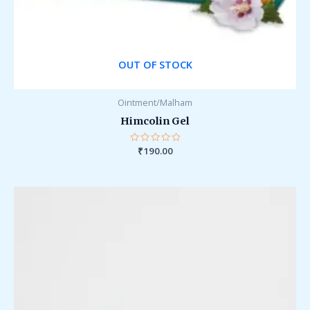
OUT OF STOCK
Ointment/Malham
Himcolin Gel
Rated
₹
190.00
0
out
of
5