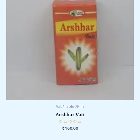
Vati/Tablet/Pills
Arshhar Vati
Rated
₹
160.00
0
out
of