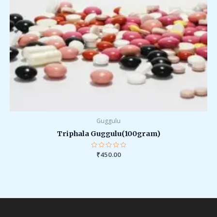
Guggulu
Triphala Guggulu(100gram)
Rated
₹
450.00
0
out
of
5