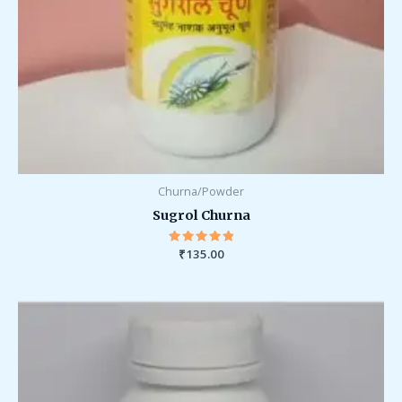
Churna/Powder
Sugrol Churna
₹
Rated
135.00
5.00
out of 5