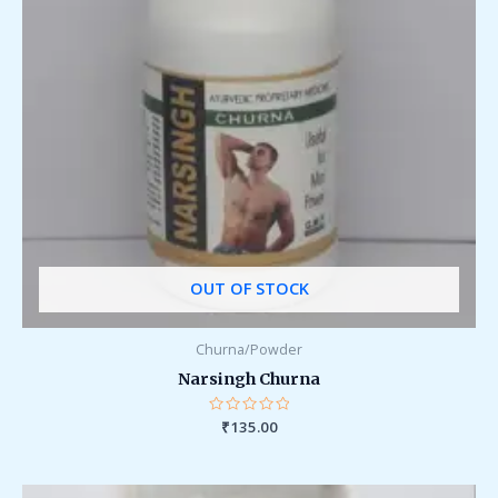
OUT OF STOCK
Churna/Powder
Narsingh Churna
Rated
₹
135.00
0
out
of
5