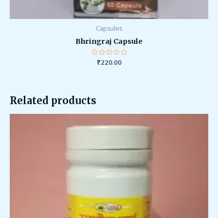
Capsules
Bhringraj Capsule
Rated
₹
220.00
0
out
of
5
Related products