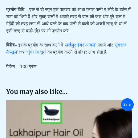
प्रयोग विधि
– एक से दो स्पून इस पाउडर को आधा ग्लास पानी में लोहे के बर्तन में
शाम को भिगो दें और सुबह बालों में अच्छी तरह से बाल की जड़ और पुरे बाल में
मेहँदी की तरह लगा लें. आधे घन्टे के बाद पानी से बालों को अच्छी तरह से धो लें.
इसी तरह से दाढ़ी-मूँछ पर भी प्रयोग करें.
विशेष
– इसके प्रयोग के साथ बालों में ‘
लखैपुर हेयर आयल’
लगायें और ‘
भृंगराज
कैप्सूल’
तथा
‘भृंगराज चूर्ण’
का प्रयोग करने से शीघ्र लाभ होता है.
पैकिंग – 100 ग्राम
You may also like…
Original
Current
Sale!
price
price
was:
is:
₹450.00.
₹400.00.