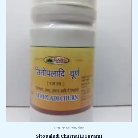
Churna/Powder
Sitopaladi Churna(100gram)